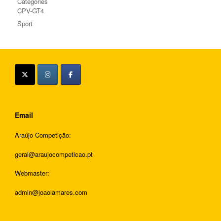
Categories
CPV-GT4
Sport
Email
Araújo Competição:
geral@araujocompeticao.pt
Webmaster:
admin@joaolamares.com