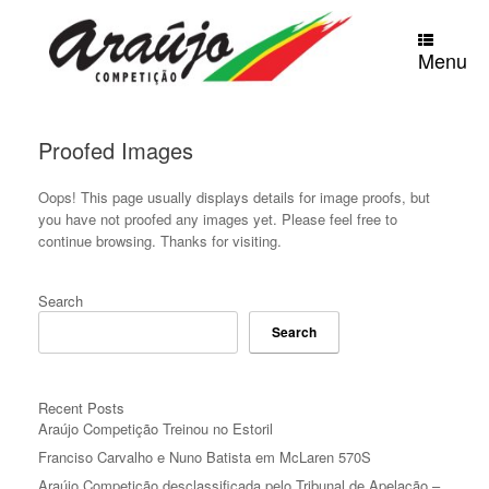
Skip
to
content
Menu
Proofed Images
Oops! This page usually displays details for image proofs, but
you have not proofed any images yet. Please feel free to
continue browsing. Thanks for visiting.
Search
Search
Recent Posts
Araújo Competição Treinou no Estoril
Franciso Carvalho e Nuno Batista em McLaren 570S
Araújo Competição desclassificada pelo Tribunal de Apelação –