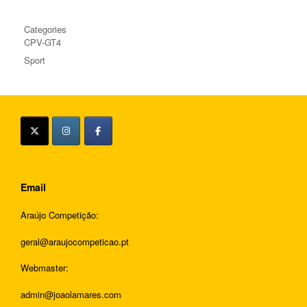
Categories
CPV-GT4
Sport
Email
Araújo Competição:
geral@araujocompeticao.pt
Webmaster:
admin@joaolamares.com