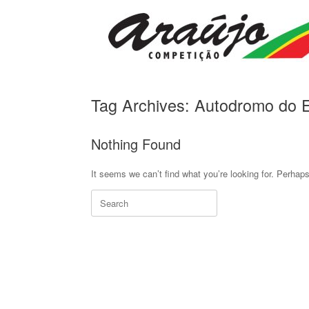
Skip
to
content
Tag Archives:
Autodromo do Es
Nothing Found
It seems we can’t find what you’re looking for. Perhap
Search
for: