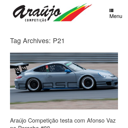
Skip
to
content
Menu
Tag Archives:
P21
Araújo Competição testa com Afonso Vaz
no Porsche #88