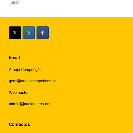
Sport
Email
Araújo Competição:
geral@araujocompeticao.pt
Webmaster:
admin@joaolamares.com
Contactos