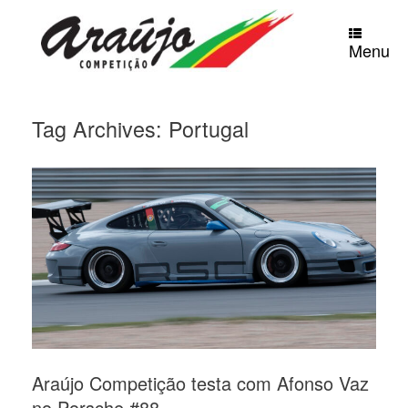
Skip
to
content
Menu
Tag Archives:
Portugal
Araújo Competição testa com Afonso Vaz
no Porsche #88