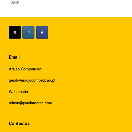
Sport
Email
Araújo Competição:
geral@araujocompeticao.pt
Webmaster:
admin@joaolamares.com
Contactos